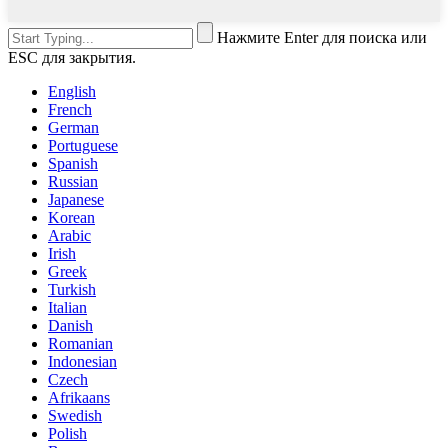
Нажмите Enter для поиска или
ESC для закрытия.
English
French
German
Portuguese
Spanish
Russian
Japanese
Korean
Arabic
Irish
Greek
Turkish
Italian
Danish
Romanian
Indonesian
Czech
Afrikaans
Swedish
Polish